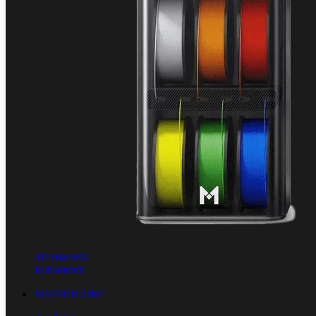
3D tiskalnik
in filamenti
SOUNDCORE