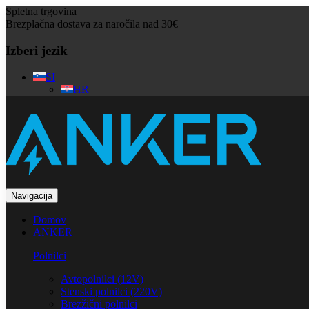
Spletna trgovina
Brezplačna dostava za naročila nad 30€
Izberi jezik
SI
HR
Navigacija
Domov
ANKER
Polnilci
Avtopolnilci (12V)
Stenski polnilci (220V)
Brezžični polnilci