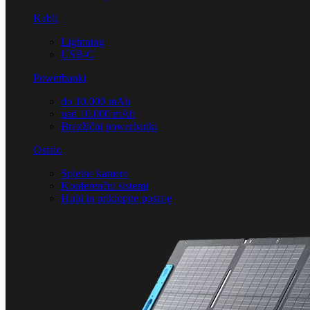
Kabli
Lightning
USB-C
Powerbanki
do 10.000 mAh
nad 10.000 mAh
Brezžični powerbanki
Ostalo
Spletne kamere
Konferenčni sistemi
Hubi in priklopne postaje