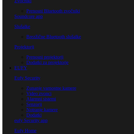
Zvočniki
Prenosni Bluetooth zvočniki
Soundcore app
Slušalke
Brezžične Bluetooth slušalke
Projektorji
Prenosni projektorji
Dodatki za projektorje
EUFY
Eufy Security
Zunanje varnostne kamere
Video zvonci
Alarmni sistemi
Senzorji
Notranje kamere
Dodatki
eufy Security app
Eufy Home