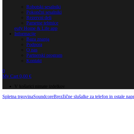
Robotski sesalniki
Pokončni sesalniki
Rezervni deli
Pametne tehtnice
eufy Home & Life app
Informacije
Baza znanja
Podpora
O nas
Partnerski program
Kontakt
0
My Cart
0,00
€
V košarici nimate izdelkov
Spletna trgovina
Soundcore
Brezžične slušalke za telefon in ostale nap