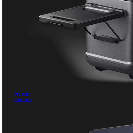
Prenosni
hladilniki