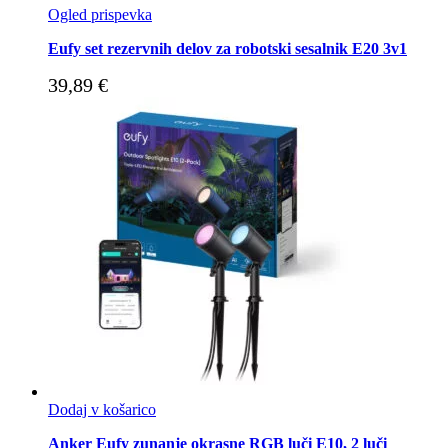
Ogled prispevka
Eufy set rezervnih delov za robotski sesalnik E20 3v1
39,89
€
Dodaj v košarico
Anker Eufy zunanje okrasne RGB luči E10, 2 luči