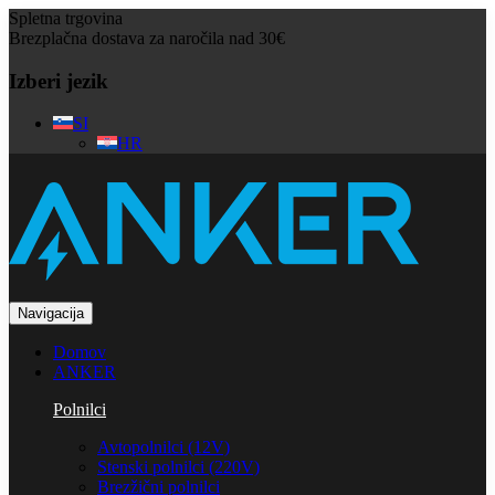
Spletna trgovina
Brezplačna dostava za naročila nad 30€
Izberi jezik
SI
HR
Navigacija
Domov
ANKER
Polnilci
Avtopolnilci (12V)
Stenski polnilci (220V)
Brezžični polnilci