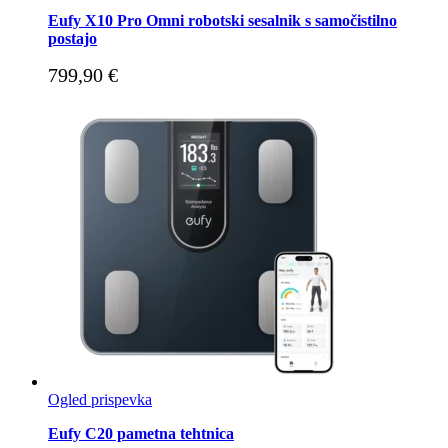
Eufy X10 Pro Omni robotski sesalnik s samočistilno
postajo
799,90
€
Ogled prispevka
Eufy C20 pametna tehtnica