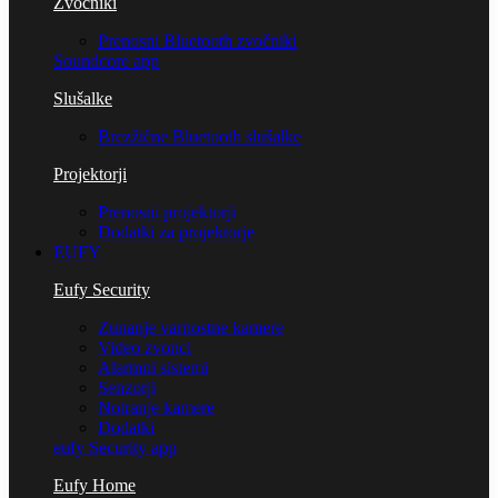
Zvočniki
Prenosni Bluetooth zvočniki
Soundcore app
Slušalke
Brezžične Bluetooth slušalke
Projektorji
Prenosni projektorji
Dodatki za projektorje
EUFY
Eufy Security
Zunanje varnostne kamere
Video zvonci
Alarmni sistemi
Senzorji
Notranje kamere
Dodatki
eufy Security app
Eufy Home