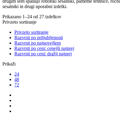
drugim sem spadajo robotski sesalniki, pametne tehtnice, ročni
sesalniki in drugi uporabni izdelki.
Prikazano 1–24 od 27 izdelkov
Privzeto sortiranje
Privzeto sortiranje
Razvrsti po priljubljenosti
Razvrsti po najnovejšem
Razvrsti po ceni: cenejši najprej
Razvrsti po ceni: dražji najprej
Prikaži
24
48
72