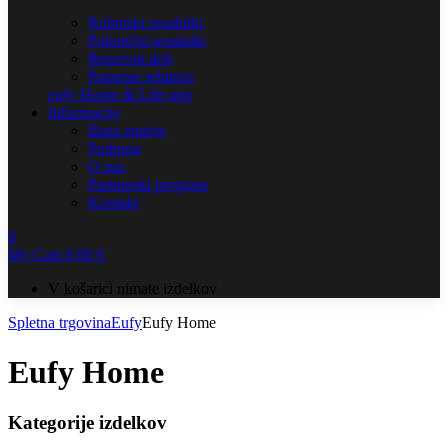
Robotski sesalniki
Pokončni sesalniki
Rezervni deli
Pametne tehtnice
eufy Home & Life app
Informacije
Baza znanja
Podpora
O nas
Partnerski program
Kontakt
0
My Cart
0,00
€
V košarici nimate izdelkov
Spletna trgovina
Eufy
Eufy Home
Eufy Home
Kategorije izdelkov