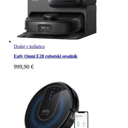
Dodaj v košarico
Eufy Omni E28 robotski sesalnik
999,90
€