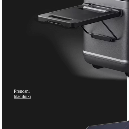
Prenosni
hladilniki