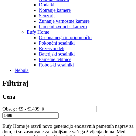
Dodatki
Notranje kamere
Senzorji
Zunanje varnostne kamere
Pametni zvonci s kamero
Eufy Home
Osebna nega in pripomočki
Pokončni sesalniki
Rezervni deli
Baterijski sesalniki
Pametne tehtnice
Robotski sesalniki
Nebula
Filtriraj
Cena
Obseg :
€
9
- €
1499
Eufy Home je razvil novo generacijo enostavnih pametnih naprav za
dom, ki so zasnovane za izboljšanje vašega življenja doma. Med