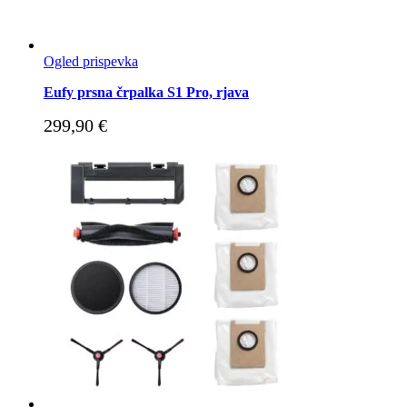
Ogled prispevka
Eufy prsna črpalka S1 Pro, rjava
299,90
€