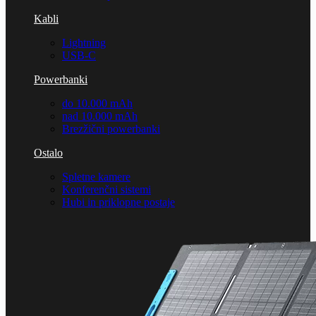
Kabli
Lightning
USB-C
Powerbanki
do 10.000 mAh
nad 10.000 mAh
Brezžični powerbanki
Ostalo
Spletne kamere
Konferenčni sistemi
Hubi in priklopne postaje