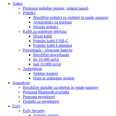
Anker
Prenosne polnilne postaje, solarni paneli
Polnilci
Brezžični polnilci za mobitel in ostale naprave
Avtopolnilci za telefone
Stenski polnilci
Kabli za polnjenje telefona
Drugi kabli
Polnilni kabli USB-C
Polnilni kabli Lightning
Powerbank - prenosne baterije
Brezžični powerbanki
do 10.000 mAh
nad 10.000 mAh
AnkerWork
Spletne kamere
Hubi in priklopne postaje
Soundcore
Brezžične slušalke za telefon in ostale naprave
Prenosni Bluetooth zvočniki
Prenosni projektorji
Dodatki za projektorje
Eufy
Eufy Security
Alarmni sistemi