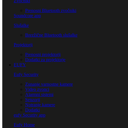
Zvočniki
Prenosni Bluetooth zvočniki
Soundcore app
Slušalke
Brezžične Bluetooth slušalke
Projektorji
Prenosni projektorji
Dodatki za projektorje
EUFY
Eufy Security
Zunanje varnostne kamere
Video zvonci
Alarmni sistemi
Senzorji
Notranje kamere
Dodatki
eufy Security app
Eufy Home