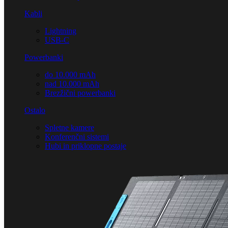
Kabli
Lightning
USB-C
Powerbanki
do 10.000 mAh
nad 10.000 mAh
Brezžični powerbanki
Ostalo
Spletne kamere
Konferenčni sistemi
Hubi in priklopne postaje