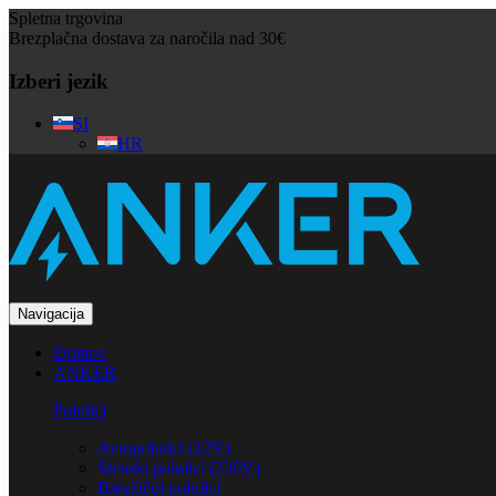
Spletna trgovina
Brezplačna dostava za naročila nad 30€
Izberi jezik
SI
HR
Navigacija
Domov
ANKER
Polnilci
Avtopolnilci (12V)
Stenski polnilci (220V)
Brezžični polnilci