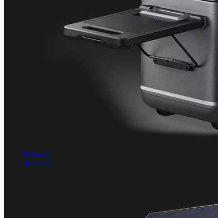
Prenosni
hladilniki