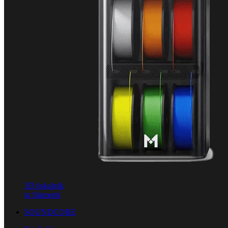
3D tiskalnik
in filamenti
SOUNDCORE