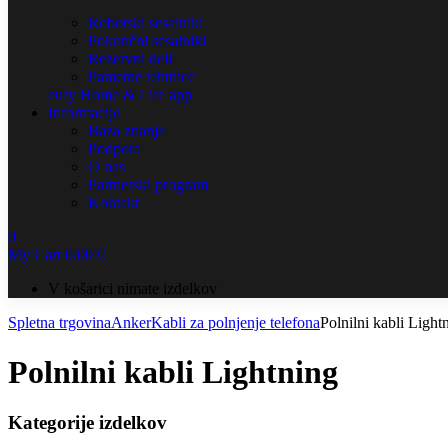
Robotski sesalniki
Pokončni sesalniki
Rezervni deli
Pametne tehtnice
eufy Home & Life app
Informacije
Baza znanja
Podpora
O nas
Partnerski program
Kontakt
0
My Cart
0,00
€
V košarici nimate izdelkov
Spletna trgovina
Anker
Kabli za polnjenje telefona
Polnilni kabli Light
Polnilni kabli Lightning
Kategorije izdelkov