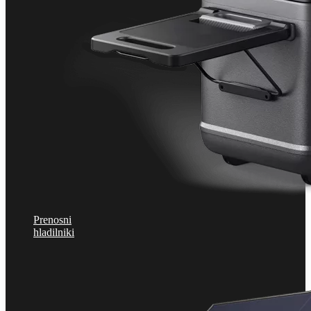
Prenosni
hladilniki