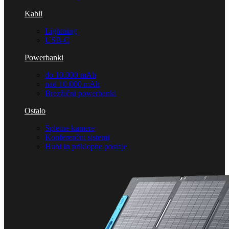
Kabli
Lightning
USB-C
Powerbanki
do 10.000 mAh
nad 10.000 mAh
Brezžični powerbanki
Ostalo
Spletne kamere
Konferenčni sistemi
Hubi in priklopne postaje