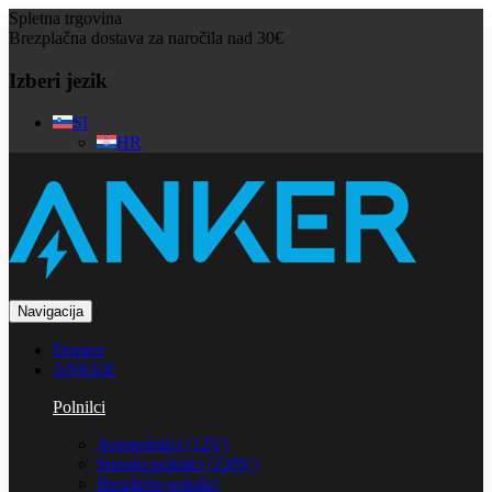
Spletna trgovina
Brezplačna dostava za naročila nad 30€
Izberi jezik
SI
HR
Navigacija
Domov
ANKER
Polnilci
Avtopolnilci (12V)
Stenski polnilci (220V)
Brezžični polnilci