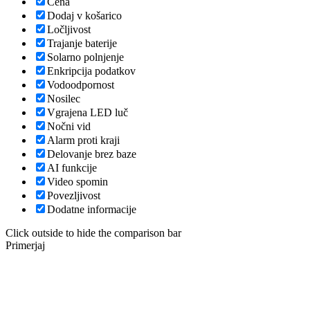
Cena
Dodaj v košarico
Ločljivost
Trajanje baterije
Solarno polnjenje
Enkripcija podatkov
Vodoodpornost
Nosilec
Vgrajena LED luč
Nočni vid
Alarm proti kraji
Delovanje brez baze
AI funkcije
Video spomin
Povezljivost
Dodatne informacije
Click outside to hide the comparison bar
Primerjaj