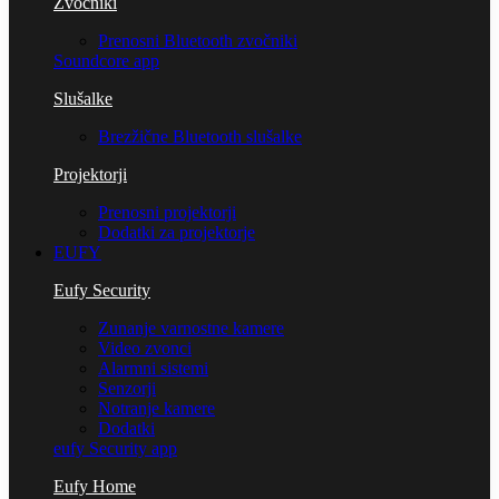
Zvočniki
Prenosni Bluetooth zvočniki
Soundcore app
Slušalke
Brezžične Bluetooth slušalke
Projektorji
Prenosni projektorji
Dodatki za projektorje
EUFY
Eufy Security
Zunanje varnostne kamere
Video zvonci
Alarmni sistemi
Senzorji
Notranje kamere
Dodatki
eufy Security app
Eufy Home