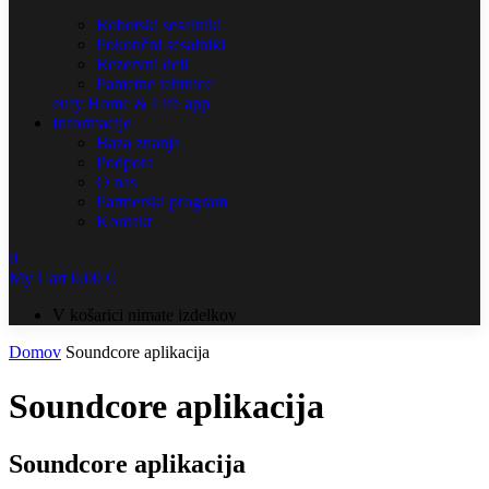
Robotski sesalniki
Pokončni sesalniki
Rezervni deli
Pametne tehtnice
eufy Home & Life app
Informacije
Baza znanja
Podpora
O nas
Partnerski program
Kontakt
0
My Cart
0,00
€
V košarici nimate izdelkov
Domov
Soundcore aplikacija
Soundcore aplikacija
Soundcore aplikacija