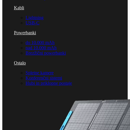
Kabli
Lightning
USB-C
Powerbanki
do 10.000 mAh
nad 10.000 mAh
Brezžični powerbanki
Ostalo
Spletne kamere
Konferenčni sistemi
Hubi in priklopne postaje