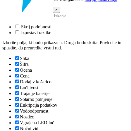
×
Skrij podobnosti
Izpostavi razlike
Izberite polja, ki bodo prikazana. Druga bodo skrita. Povlecite in
spustite, da preuredite vrstni red.
Slika
Šifra
Ocena
Cena
Dodaj v košarico
Ločljivost
Trajanje baterije
Solarno polnjenje
Enkripcija podatkov
Vodoodpornost
Nosilec
Vgrajena LED luč
Nočni vid