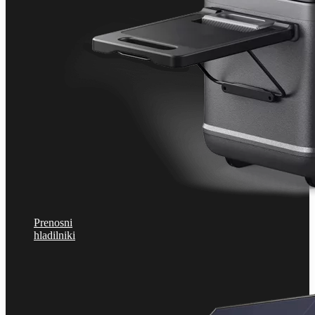
Prenosni
hladilniki