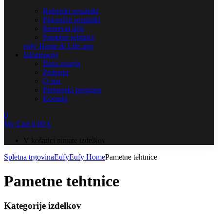
Robotski sesalniki
Pokončni sesalniki
Rezervni deli
Pametne tehtnice
eufy Home & Life app
Informacije
Baza znanja
Podpora
O nas
Partnerski program
Kontakt
0
My Cart
0,00
€
V košarici nimate izdelkov
Spletna trgovina
Eufy
Eufy Home
Pametne tehtnice
Pametne tehtnice
Kategorije izdelkov