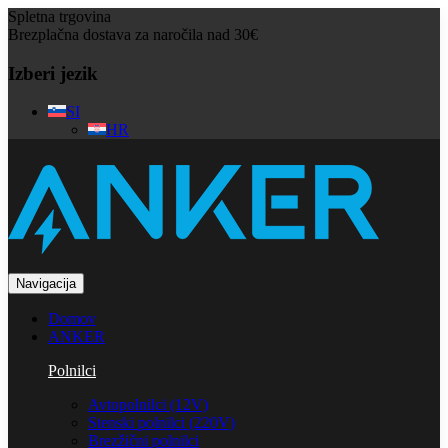
Spletna trgovina
Brezplačna dostava za naročila nad 30€
Izberi jezik
SI
HR
Navigacija
Domov
ANKER
Polnilci
Avtopolnilci (12V)
Stenski polnilci (220V)
Brezžični polnilci