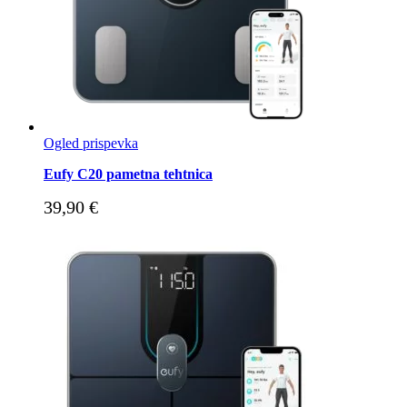
Ogled prispevka
Eufy C20 pametna tehtnica
39,90
€