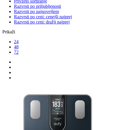
Privzeto sortiranje
Razvrsti po priljubljenosti
Razvrsti po najnovejšem
Razvrsti po ceni: cenejši najprej
Razvrsti po ceni: dražji najprej
Prikaži
24
48
72