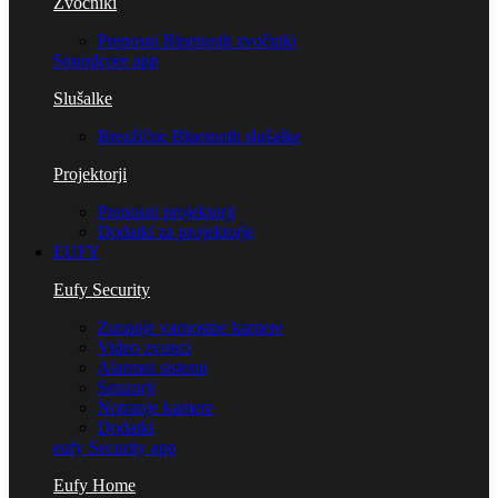
Zvočniki
Prenosni Bluetooth zvočniki
Soundcore app
Slušalke
Brezžične Bluetooth slušalke
Projektorji
Prenosni projektorji
Dodatki za projektorje
EUFY
Eufy Security
Zunanje varnostne kamere
Video zvonci
Alarmni sistemi
Senzorji
Notranje kamere
Dodatki
eufy Security app
Eufy Home