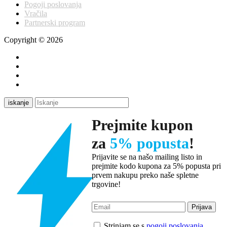
Pogoji poslovanja
Vračila
Partnerski program
Copyright © 2026
iskanje
Prejmite kupon
za
5% popusta
!
Prijavite se na našo mailing listo in
prejmite kodo kupona za 5% popusta pri
prvem nakupu preko naše spletne
trgovine!
Strinjam se s
pogoji poslovanja