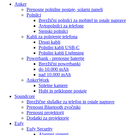
Anker
Prenosne polnilne postaje, solarni paneli
Polnilci
Brezžični polnilci za mobitel in ostale naprave
Avtopolnilci za telefone
Stenski polnilci
Kabli za polnjenje telefona
Drugi kabli
Polnilni kabli USB-C
Polnilni kabli Lightning
Powerbank - prenosne baterije
Brezžični powerbanki
do 10.000 mAh
nad 10.000 mAh
AnkerWork
Spletne kamere
Hubi in priklopne postaje
Soundcore
Brezžične slušalke za telefon in ostale naprave
Prenosni Bluetooth zvočniki
Prenosni projektorji
Dodatki za projektorje
Eufy
Eufy Security
Alarmni sistemi