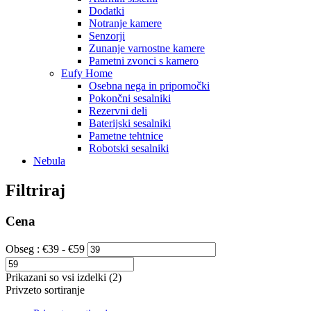
Dodatki
Notranje kamere
Senzorji
Zunanje varnostne kamere
Pametni zvonci s kamero
Eufy Home
Osebna nega in pripomočki
Pokončni sesalniki
Rezervni deli
Baterijski sesalniki
Pametne tehtnice
Robotski sesalniki
Nebula
Filtriraj
Cena
Obseg :
€
39
- €
59
Prikazani so vsi izdelki (2)
Privzeto sortiranje