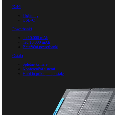
Kabli
Lightning
USB-C
Powerbanki
do 10.000 mAh
nad 10.000 mAh
Brezžični powerbanki
Ostalo
Spletne kamere
Konferenčni sistemi
Hubi in priklopne postaje