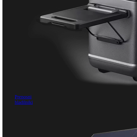
Prenosni
hladilniki