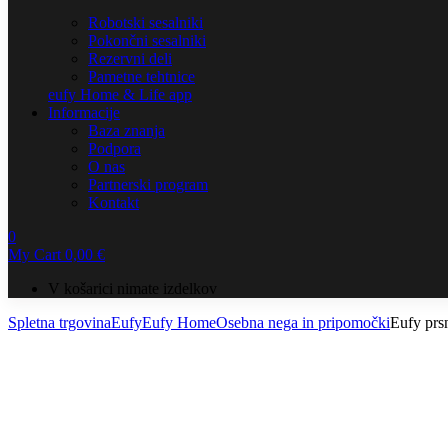
Robotski sesalniki
Pokončni sesalniki
Rezervni deli
Pametne tehtnice
eufy Home & Life app
Informacije
Baza znanja
Podpora
O nas
Partnerski program
Kontakt
0
My Cart
0,00
€
V košarici nimate izdelkov
Spletna trgovina
Eufy
Eufy Home
Osebna nega in pripomočki
Eufy prsn