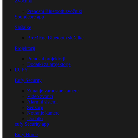
Zvočniki
Prenosni Bluetooth zvočniki
Soundcore app
Slušalke
Brezžične Bluetooth slušalke
Projektorji
Prenosni projektorji
Dodatki za projektorje
EUFY
Eufy Security
Zunanje varnostne kamere
Video zvonci
Alarmni sistemi
Senzorji
Notranje kamere
Dodatki
eufy Security app
Eufy Home