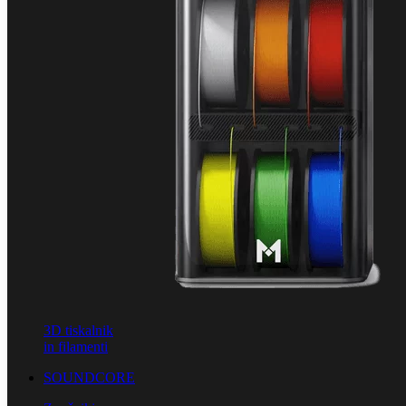
3D tiskalnik
in filamenti
SOUNDCORE