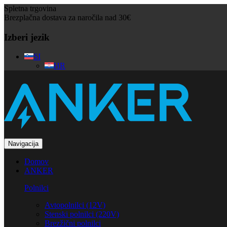
Spletna trgovina
Brezplačna dostava za naročila nad 30€
Izberi jezik
SI
HR
Navigacija
Domov
ANKER
Polnilci
Avtopolnilci (12V)
Stenski polnilci (220V)
Brezžični polnilci