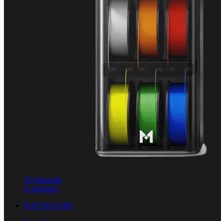
3D tiskalnik
in filamenti
SOUNDCORE