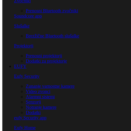
Zvočniki
Prenosni Bluetooth zvočniki
Soundcore app
Slušalke
Brezžične Bluetooth slušalke
Projektorji
Prenosni projektorji
Dodatki za projektorje
EUFY
Eufy Security
Zunanje varnostne kamere
Video zvonci
Alarmni sistemi
Senzorji
Notranje kamere
Dodatki
eufy Security app
Eufy Home