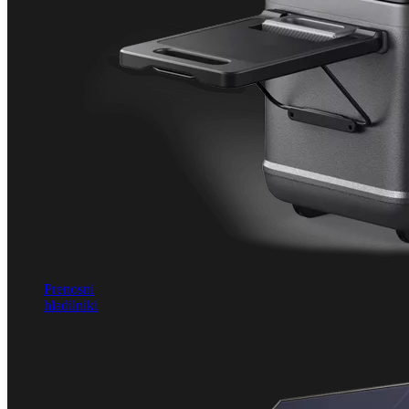
Prenosni
hladilniki