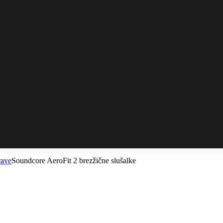
rave
Soundcore AeroFit 2 brezžične slušalke