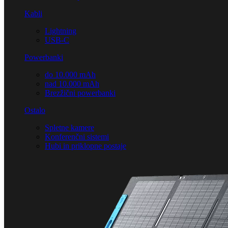
Kabli
Lightning
USB-C
Powerbanki
do 10.000 mAh
nad 10.000 mAh
Brezžični powerbanki
Ostalo
Spletne kamere
Konferenčni sistemi
Hubi in priklopne postaje