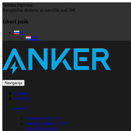
Spletna trgovina
Brezplačna dostava za naročila nad 30€
Izberi jezik
SI
HR
Navigacija
Domov
ANKER
Polnilci
Avtopolnilci (12V)
Stenski polnilci (220V)
Brezžični polnilci