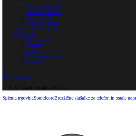
Robotski sesalniki
Pokončni sesalniki
Rezervni deli
Pametne tehtnice
eufy Home & Life app
Informacije
Baza znanja
Podpora
O nas
Partnerski program
Kontakt
0
My Cart
0,00
€
V košarici nimate izdelkov
Spletna trgovina
Soundcore
Brezžične slušalke za telefon in ostale nap