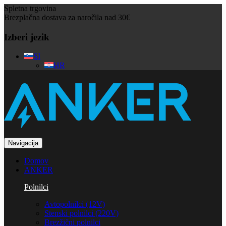
Spletna trgovina
Brezplačna dostava za naročila nad 30€
Izberi jezik
SI
HR
Navigacija
Domov
ANKER
Polnilci
Avtopolnilci (12V)
Stenski polnilci (220V)
Brezžični polnilci