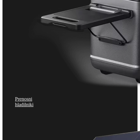
Prenosni
hladilniki