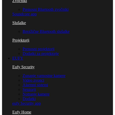
Zvočniki
Prenosni Bluetooth zvočniki
Soundcore app
Slušalke
Brezžične Bluetooth slušalke
Projektorji
Prenosni projektorji
Dodatki za projektorje
EUFY
Eufy Security
Zunanje varnostne kamere
Video zvonci
Alarmni sistemi
Senzorji
Notranje kamere
Dodatki
eufy Security app
Eufy Home