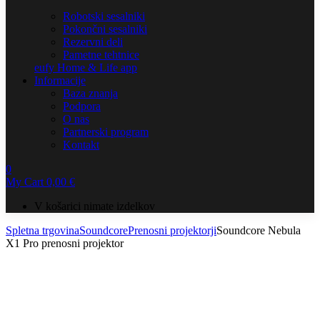
Robotski sesalniki
Pokončni sesalniki
Rezervni deli
Pametne tehtnice
eufy Home & Life app
Informacije
Baza znanja
Podpora
O nas
Partnerski program
Kontakt
0
My Cart
0,00
€
V košarici nimate izdelkov
Spletna trgovina
Soundcore
Prenosni projektorji
Soundcore Nebula
X1 Pro prenosni projektor