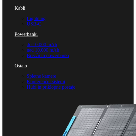
Kabli
Lightning
USB-C
Powerbanki
do 10.000 mAh
nad 10.000 mAh
Brezžični powerbanki
Ostalo
Spletne kamere
Konferenčni sistemi
Hubi in priklopne postaje