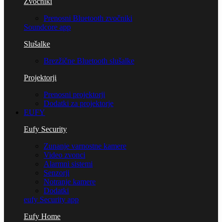
Zvočniki
Prenosni Bluetooth zvočniki
Soundcore app
Slušalke
Brezžične Bluetooth slušalke
Projektorji
Prenosni projektorji
Dodatki za projektorje
EUFY
Eufy Security
Zunanje varnostne kamere
Video zvonci
Alarmni sistemi
Senzorji
Notranje kamere
Dodatki
eufy Security app
Eufy Home