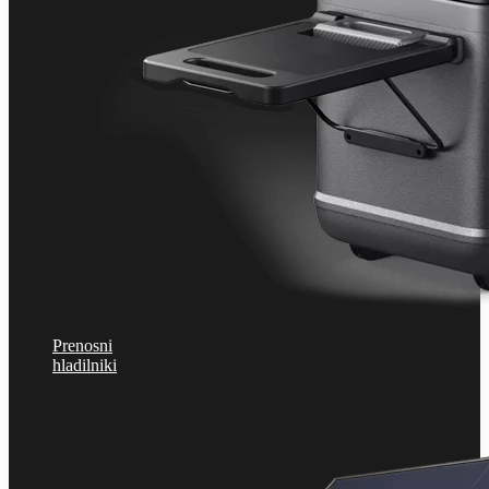
Prenosni
hladilniki