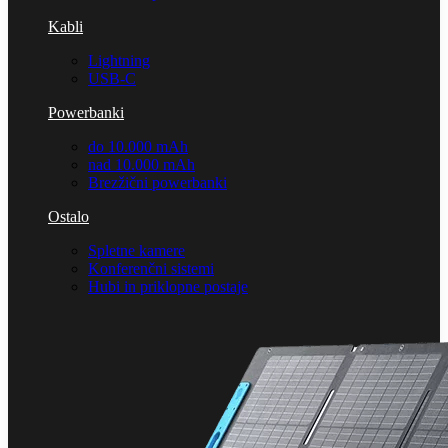
Kabli
Lightning
USB-C
Powerbanki
do 10.000 mAh
nad 10.000 mAh
Brezžični powerbanki
Ostalo
Spletne kamere
Konferenčni sistemi
Hubi in priklopne postaje