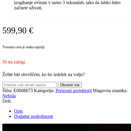
izogibanje oviram v samo 3 sekundah, tako da lahko hitro
začnete uživati.
599,90
€
Trenutna cena je enaka najnižji.
Ni na zalogi.
Želite biti obveščeni, ko bo izdelek na voljo?
Obvesti me
Šifra:
E0008673
Kategorija:
Prenosni projektorji
Blagovna znamka:
Nebula
Deli:
Opis
Dodatne podrobnosti