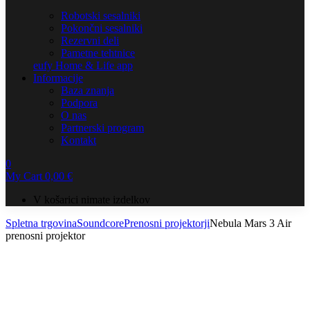
Robotski sesalniki
Pokončni sesalniki
Rezervni deli
Pametne tehtnice
eufy Home & Life app
Informacije
Baza znanja
Podpora
O nas
Partnerski program
Kontakt
0
My Cart
0,00
€
V košarici nimate izdelkov
Spletna trgovina
Soundcore
Prenosni projektorji
Nebula Mars 3 Air
prenosni projektor