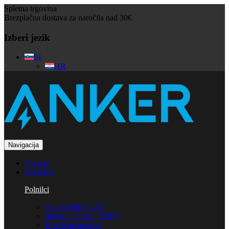
Spletna trgovina
Brezplačna dostava za naročila nad 30€
Izberi jezik
SI
HR
Navigacija
Domov
ANKER
Polnilci
Avtopolnilci (12V)
Stenski polnilci (220V)
Brezžični polnilci