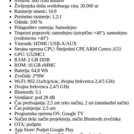
Svetlost: 400 Ansi lumnov
Življenjska doba svetlobnega vira: 30.000 ur
Razmerje stranic: 16:9
Premetno razmerje: 1,2:1
Odmik: 100 %
Prilagoditev ostrenja: Samodejno
Trapezni popravek: samodejno (navpično +40°), samodejno
(vodoravno +40°)
Vmesnik: HDMI / USB-A/AUX
Strojna oprema CPU: Štirijedrni CPE ARM Cortex-A53
GPU: G52MC1
RAM: 2 GB DDR
ROM: 16 GB eMMC
Baterija: 64,8 Wh
Zvočnik: 2*8W
Wi-Fi: 802.11a/b/g/n/ac, dvojna frekvenca 2,4/5 GHz
Dvojna frekvenca 2,4/5 GHz
Bluetooth: 5.1
Ventilator: pod 28 dB
Čas predvajanja: 2,5 ure (eko način), 2 uri (standardni način)
Čas polnjenja: 2,5 ure
Programska oprema OS: Google TV
Načini dela: način projektorja, način Bluetooth zvočnika
OTA: podprto
App Store: Podprt Google Play