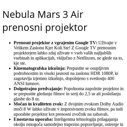
Nebula Mars 3 Air
prenosni projektor
Prenosni projektor z vgrajenim Google TV:
Uživajte v
Velikem Zaslonu Kjer Koli Ste! Z Google TV prenosnim
projektorjem lahko zdaj uživate v vseh vaših najljubših
vsebinah in aplikacijah, vključno z Netflixom, ne glede na to,
kje ste.
Kinematografska izkušnja:
Prepustite se osupljivim
podrobnostim in visoki jasnosti na zaslonu HDR 1080P, ki
zagotavlja izjemno izkušnjo, dopolnjeno s svetlostjo 400
ANSI lumnov.
Dolgotrajno predvajanje:
Popolnoma napolnite projektor in
se prepustite gledanju filmov in serij do 2,5 ur ali poslušanju
glasbe do 8 ur.
Močan in kvaliteten zvok:
Z dvojnim zvokom Dolby Audio
moči 8 W lahko uživate v impresivnem zvoku filmov, pa tudi
uporabite projektor kot prenosni zvočnik na zabavah.
Enostavna uporaba:
Inteligentna tehnologija prilagajanja
okolju omogoča samodejno trapezno popravljanje, ostrenje in