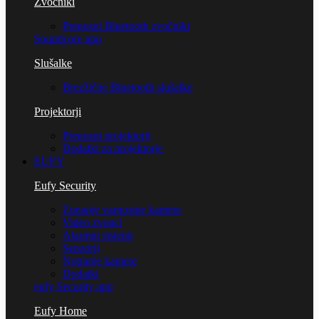
Zvočniki
Prenosni Bluetooth zvočniki
Soundcore app
Slušalke
Brezžične Bluetooth slušalke
Projektorji
Prenosni projektorji
Dodatki za projektorje
EUFY
Eufy Security
Zunanje varnostne kamere
Video zvonci
Alarmni sistemi
Senzorji
Notranje kamere
Dodatki
eufy Security app
Eufy Home