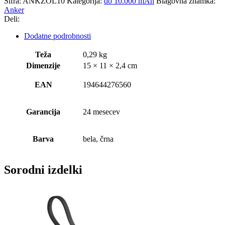
Šifra:
ANKZOL10
Kategorija:
do 10.000 mAh
Blagovna znamka:
Anker
Deli:
Dodatne podrobnosti
Teža
0,29 kg
Dimenzije
15 × 11 × 2,4 cm
EAN
194644276560
Garancija
24 mesecev
Barva
bela, črna
Sorodni izdelki