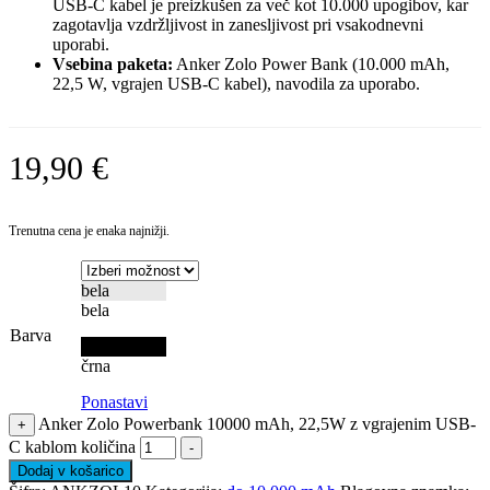
USB-C kabel je preizkušen za več kot 10.000 upogibov, kar
zagotavlja vzdržljivost in zanesljivost pri vsakodnevni
uporabi.
Vsebina paketa:
Anker Zolo Power Bank (10.000 mAh,
22,5 W, vgrajen USB-C kabel), navodila za uporabo.
19,90
€
Trenutna cena je enaka najnižji.
bela
bela
Barva
črna
črna
Ponastavi
Anker Zolo Powerbank 10000 mAh, 22,5W z vgrajenim USB-
+
C kablom količina
-
Dodaj v košarico