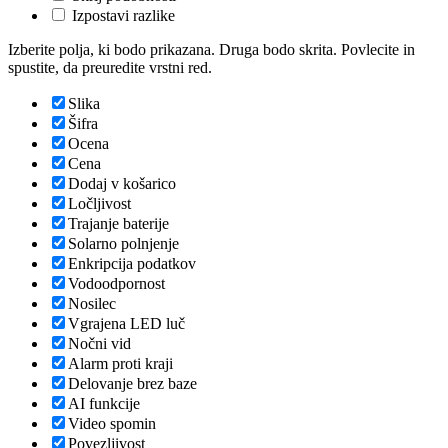
Izpostavi razlike
Izberite polja, ki bodo prikazana. Druga bodo skrita. Povlecite in
spustite, da preuredite vrstni red.
Slika
Šifra
Ocena
Cena
Dodaj v košarico
Ločljivost
Trajanje baterije
Solarno polnjenje
Enkripcija podatkov
Vodoodpornost
Nosilec
Vgrajena LED luč
Nočni vid
Alarm proti kraji
Delovanje brez baze
AI funkcije
Video spomin
Povezljivost