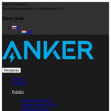
Spletna trgovina
Brezplačna dostava za naročila nad 30€
Izberi jezik
SI
HR
Navigacija
Domov
ANKER
Polnilci
Avtopolnilci (12V)
Stenski polnilci (220V)
Brezžični polnilci