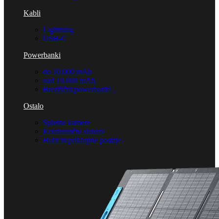
Kabli
Lightning
USB-C
Powerbanki
do 10.000 mAh
nad 10.000 mAh
Brezžični powerbanki
Ostalo
Spletne kamere
Konferenčni sistemi
Hubi in priklopne postaje