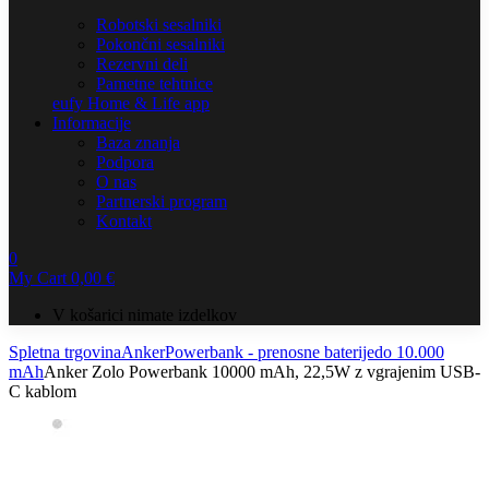
Robotski sesalniki
Pokončni sesalniki
Rezervni deli
Pametne tehtnice
eufy Home & Life app
Informacije
Baza znanja
Podpora
O nas
Partnerski program
Kontakt
0
My Cart
0,00
€
V košarici nimate izdelkov
Spletna trgovina
Anker
Powerbank - prenosne baterije
do 10.000
mAh
Anker Zolo Powerbank 10000 mAh, 22,5W z vgrajenim USB-
C kablom