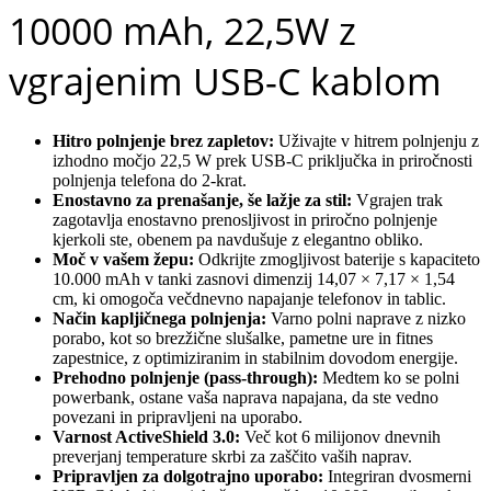
10000 mAh, 22,5W z
vgrajenim USB-C kablom
Hitro polnjenje brez zapletov:
Uživajte v hitrem polnjenju z
izhodno močjo 22,5 W prek USB-C priključka in priročnosti
polnjenja telefona do 2-krat.
Enostavno za prenašanje, še lažje za stil:
Vgrajen trak
zagotavlja enostavno prenosljivost in priročno polnjenje
kjerkoli ste, obenem pa navdušuje z elegantno obliko.
Moč v vašem žepu:
Odkrijte zmogljivost baterije s kapaciteto
10.000 mAh v tanki zasnovi dimenzij 14,07 × 7,17 × 1,54
cm, ki omogoča večdnevno napajanje telefonov in tablic.
Način kapljičnega polnjenja:
Varno polni naprave z nizko
porabo, kot so brezžične slušalke, pametne ure in fitnes
zapestnice, z optimiziranim in stabilnim dovodom energije.
Prehodno polnjenje (pass-through):
Medtem ko se polni
powerbank, ostane vaša naprava napajana, da ste vedno
povezani in pripravljeni na uporabo.
Varnost ActiveShield 3.0:
Več kot 6 milijonov dnevnih
preverjanj temperature skrbi za zaščito vaših naprav.
Pripravljen za dolgotrajno uporabo:
Integriran dvosmerni