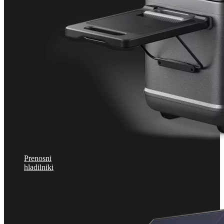
Prenosni
hladilniki