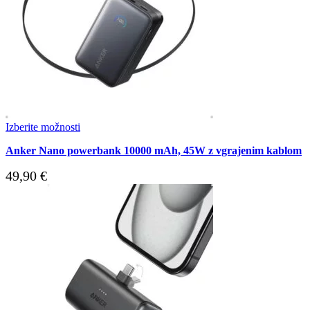
Izberite možnosti
Anker Nano powerbank 10000 mAh, 45W z vgrajenim kablom
49,90
€