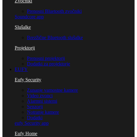
Zvočniki
Prenosni Bluetooth zvočniki
Soundcore app
Slušalke
Brezžične Bluetooth slušalke
Projektorji
Prenosni projektorji
Dodatki za projektorje
EUFY
Eufy Security
Zunanje varnostne kamere
Video zvonci
Alarmni sistemi
Senzorji
Notranje kamere
Dodatki
eufy Security app
Eufy Home