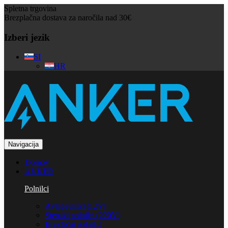
Spletna trgovina
Brezplačna dostava za naročila nad 30€
Izberi jezik
SI
HR
Navigacija
Domov
ANKER
Polnilci
Avtopolnilci (12V)
Stenski polnilci (220V)
Brezžični polnilci