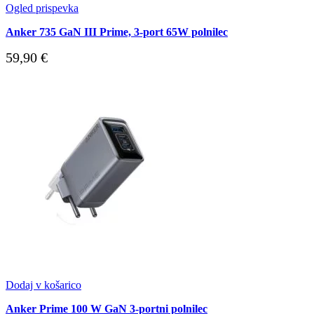
Ogled prispevka
Anker 735 GaN III Prime, 3-port 65W polnilec
59,90
€
Dodaj v košarico
Anker Prime 100 W GaN 3-portni polnilec