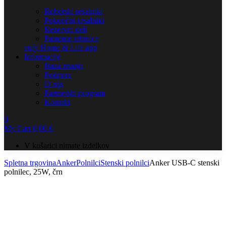
Robotski sesalniki
Pokončni sesalniki
Rezervni deli
Pametne tehtnice
eufy Home & Life app
Informacije
Baza znanja
Podpora
O nas
Partnerski program
Kontakt
0
My Cart
0,00
€
V košarici nimate izdelkov
Spletna trgovina
Anker
Polnilci
Stenski polnilci
Anker USB-C stenski
polnilec, 25W, črn