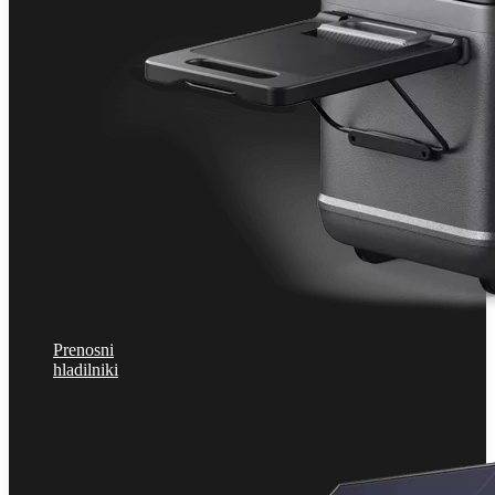
Prenosni
hladilniki