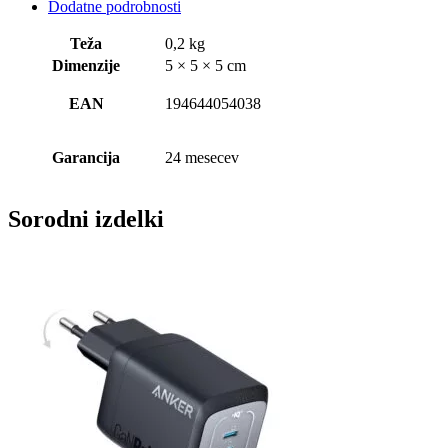
Dodatne podrobnosti
Teža
0,2 kg
Dimenzije
5 × 5 × 5 cm
EAN
194644054038
Garancija
24 mesecev
Sorodni izdelki