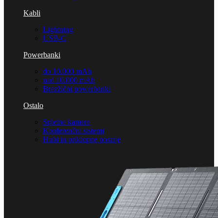
Kabli
Lightning
USB-C
Powerbanki
do 10.000 mAh
nad 10.000 mAh
Brezžični powerbanki
Ostalo
Spletne kamere
Konferenčni sistemi
Hubi in priklopne postaje