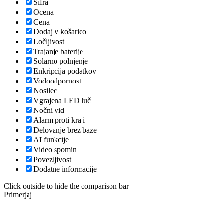
Šifra
Ocena
Cena
Dodaj v košarico
Ločljivost
Trajanje baterije
Solarno polnjenje
Enkripcija podatkov
Vodoodpornost
Nosilec
Vgrajena LED luč
Nočni vid
Alarm proti kraji
Delovanje brez baze
AI funkcije
Video spomin
Povezljivost
Dodatne informacije
Click outside to hide the comparison bar
Primerjaj