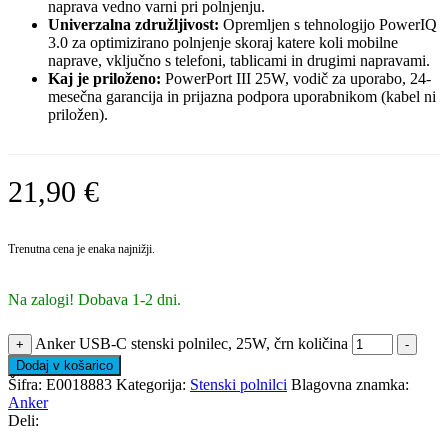
naprava vedno varni pri polnjenju.
Univerzalna združljivost:
Opremljen s tehnologijo PowerIQ
3.0 za optimizirano polnjenje skoraj katere koli mobilne
naprave, vključno s telefoni, tablicami in drugimi napravami.
Kaj je priloženo:
PowerPort III 25W, vodič za uporabo, 24-
mesečna garancija in prijazna podpora uporabnikom (kabel ni
priložen).
21,90
€
Trenutna cena je enaka najnižji.
Na zalogi! Dobava 1-2 dni.
Anker USB-C stenski polnilec, 25W, črn količina
+
-
Dodaj v košarico
Šifra:
E0018883
Kategorija:
Stenski polnilci
Blagovna znamka:
Anker
Deli: