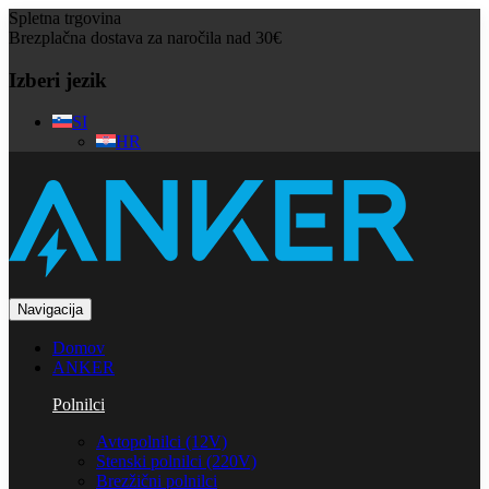
Spletna trgovina
Brezplačna dostava za naročila nad 30€
Izberi jezik
SI
HR
Navigacija
Domov
ANKER
Polnilci
Avtopolnilci (12V)
Stenski polnilci (220V)
Brezžični polnilci