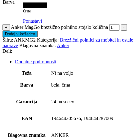
Barva
črna
črna
Ponastavi
Anker MagGo brezžično polnilno stojalo količina
+
-
Dodaj v košarico
Šifra:
ANKMG2
Kategorija:
Brezžični polnilci za mobitel in ostale
naprave
Blagovna znamka:
Anker
Deli:
Dodatne podrobnosti
Teža
Ni na voljo
Barva
bela, črna
Garancija
24 mesecev
EAN
194644205676, 194644287009
Blagovna znamka
ANKER