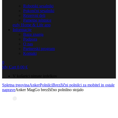
Robotski sesalniki
Pokončni sesalniki
Rezervni deli
Pametne tehtnice
eufy Home & Life app
Informacije
Baza znanja
Podpora
O nas
Partnerski program
Kontakt
0
My Cart
0,00
€
V košarici nimate izdelkov
Spletna trgovina
Anker
Polnilci
Brezžični polnilci za mobitel in ostale
naprave
Anker MagGo brezžično polnilno stojalo