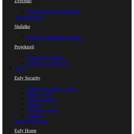
Zvočniki
Prenosni Bluetooth zvočniki
Soundcore app
Slušalke
Brezžične Bluetooth slušalke
Projektorji
Prenosni projektorji
Dodatki za projektorje
EUFY
Eufy Security
Zunanje varnostne kamere
Video zvonci
Alarmni sistemi
Senzorji
Notranje kamere
Dodatki
eufy Security app
Eufy Home