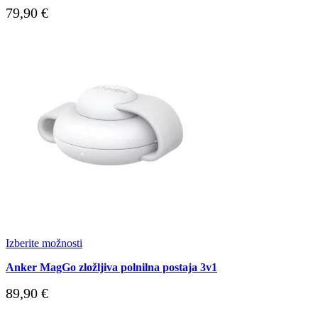
79,90
€
Izberite možnosti
Anker MagGo zložljiva polnilna postaja 3v1
89,90
€