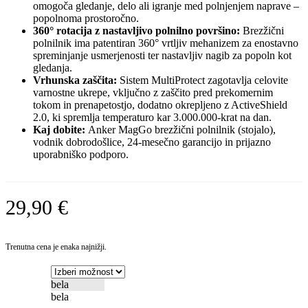
omogoča gledanje, delo ali igranje med polnjenjem naprave –
popolnoma prostoročno.
360° rotacija z nastavljivo polnilno površino:
Brezžični
polnilnik ima patentiran 360° vrtljiv mehanizem za enostavno
spreminjanje usmerjenosti ter nastavljiv nagib za popoln kot
gledanja.
Vrhunska zaščita:
Sistem MultiProtect zagotavlja celovite
varnostne ukrepe, vključno z zaščito pred prekomernim
tokom in prenapetostjo, dodatno okrepljeno z ActiveShield
2.0, ki spremlja temperaturo kar 3.000.000-krat na dan.
Kaj dobite:
Anker MagGo brezžični polnilnik (stojalo),
vodnik dobrodošlice, 24-mesečno garancijo in prijazno
uporabniško podporo.
29,90
€
Trenutna cena je enaka najnižji.
bela
bela