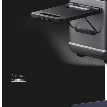
Prenosni
hladilniki