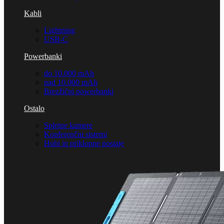
Kabli
Lightning
USB-C
Powerbanki
do 10.000 mAh
nad 10.000 mAh
Brezžični powerbanki
Ostalo
Spletne kamere
Konferenčni sistemi
Hubi in priklopne postaje