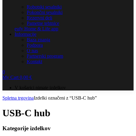
Robotski sesalniki
Pokončni sesalniki
Rezervni deli
Pametne tehtnice
eufy Home & Life app
Informacije
Baza znanja
Podpora
O nas
Partnerski program
Kontakt
0
My Cart
0,00
€
V košarici nimate izdelkov
Spletna trgovina
Izdelki označeni z “USB-C hub”
USB-C hub
Kategorije izdelkov