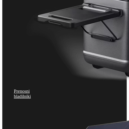
Prenosni
hladilniki