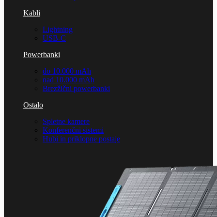
Kabli
Lightning
USB-C
Powerbanki
do 10.000 mAh
nad 10.000 mAh
Brezžični powerbanki
Ostalo
Spletne kamere
Konferenčni sistemi
Hubi in priklopne postaje