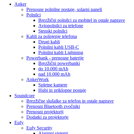
Anker
Prenosne polnilne postaje, solarni paneli
Polnilci
Brezžični polnilci za mobitel in ostale naprave
Avtopolnilci za telefone
Stenski polnilci
Kabli za polnjenje telefona
Drugi kabli
Polnilni kabli USB-C
Polnilni kabli Lightning
Powerbank - prenosne baterije
Brezžični powerbanki
do 10.000 mAh
nad 10.000 mAh
AnkerWork
Spletne kamere
Hubi in priklopne postaje
Soundcore
Brezžične slušalke za telefon in ostale naprave
Prenosni Bluetooth zvočniki
Prenosni projektorji
Dodatki za projektorje
Eufy
Eufy Security
Alarmni sistemi