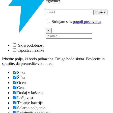
trgovine!
Strinjam se s
pogoji poslovanja
×
Skrij podobnosti
Izpostavi razlike
Izberite polja, ki bodo prikazana. Druga bodo skrita. Povlecite in
spustite, da preuredite vrstni red.
Slika
Šifra
Ocena
Cena
Dodaj v košarico
Ločljivost
Trajanje baterije
Solarno polnjenje
Enkripcija podatkov