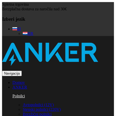
Spletna trgovina
Brezplačna dostava za naročila nad 30€
Izberi jezik
SI
HR
Navigacija
Domov
ANKER
Polnilci
Avtopolnilci (12V)
Stenski polnilci (220V)
Brezžični polnilci