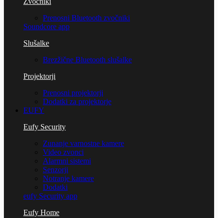
Zvočniki
Prenosni Bluetooth zvočniki
Soundcore app
Slušalke
Brezžične Bluetooth slušalke
Projektorji
Prenosni projektorji
Dodatki za projektorje
EUFY
Eufy Security
Zunanje varnostne kamere
Video zvonci
Alarmni sistemi
Senzorji
Notranje kamere
Dodatki
eufy Security app
Eufy Home