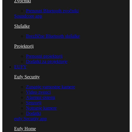
Zvočniki
Prenosni Bluetooth zvočniki
Soundcore app
Slušalke
Brezžične Bluetooth slušalke
Projektorji
Prenosni projektorji
Dodatki za projektorje
EUFY
Eufy Security
Zunanje varnostne kamere
Video zvonci
Alarmni sistemi
Senzorji
Notranje kamere
Dodatki
eufy Security app
Eufy Home