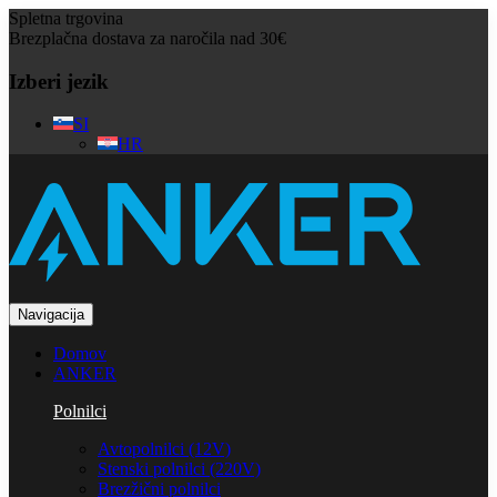
Spletna trgovina
Brezplačna dostava za naročila nad 30€
Izberi jezik
SI
HR
Navigacija
Domov
ANKER
Polnilci
Avtopolnilci (12V)
Stenski polnilci (220V)
Brezžični polnilci