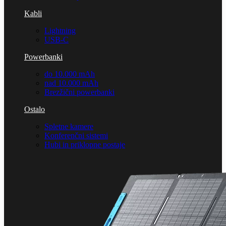
Kabli
Lightning
USB-C
Powerbanki
do 10.000 mAh
nad 10.000 mAh
Brezžični powerbanki
Ostalo
Spletne kamere
Konferenčni sistemi
Hubi in priklopne postaje