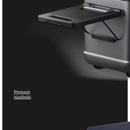
Prenosni
hladilniki