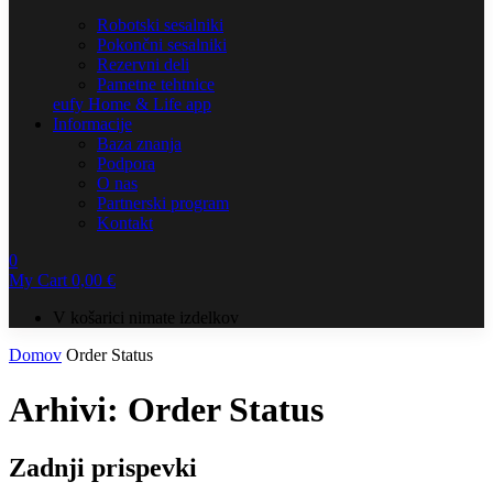
Robotski sesalniki
Pokončni sesalniki
Rezervni deli
Pametne tehtnice
eufy Home & Life app
Informacije
Baza znanja
Podpora
O nas
Partnerski program
Kontakt
0
My Cart
0,00
€
V košarici nimate izdelkov
Domov
Order Status
Arhivi:
Order Status
Zadnji prispevki