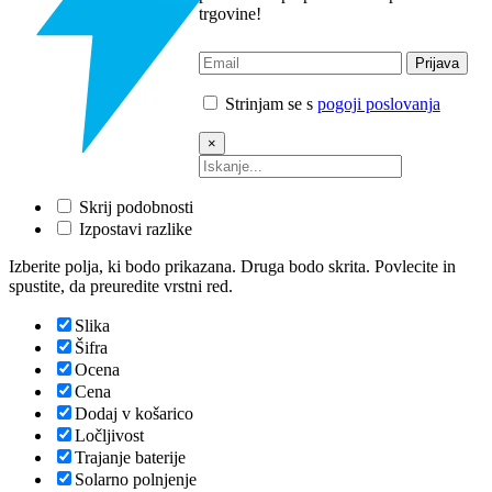
trgovine!
Strinjam se s
pogoji poslovanja
×
Skrij podobnosti
Izpostavi razlike
Izberite polja, ki bodo prikazana. Druga bodo skrita. Povlecite in
spustite, da preuredite vrstni red.
Slika
Šifra
Ocena
Cena
Dodaj v košarico
Ločljivost
Trajanje baterije
Solarno polnjenje