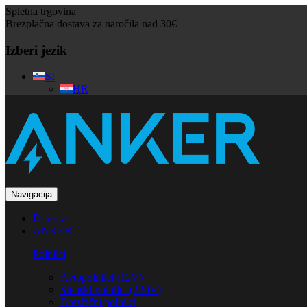
Spletna trgovina
Brezplačna dostava za naročila nad 30€
Izberi jezik
SI
HR
Navigacija
Domov
ANKER
Polnilci
Avtopolnilci (12V)
Stenski polnilci (220V)
Brezžični polnilci