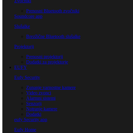
Zvočniki
Prenosni Bluetooth zvočniki
Soundcore app
Slušalke
Brezžične Bluetooth slušalke
Projektorji
Prenosni projektorji
Dodatki za projektorje
EUFY
Eufy Security
Zunanje varnostne kamere
Video zvonci
Alarmni sistemi
Senzorji
Notranje kamere
Dodatki
eufy Security app
Eufy Home