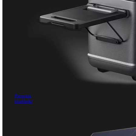
Prenosni
hladilniki