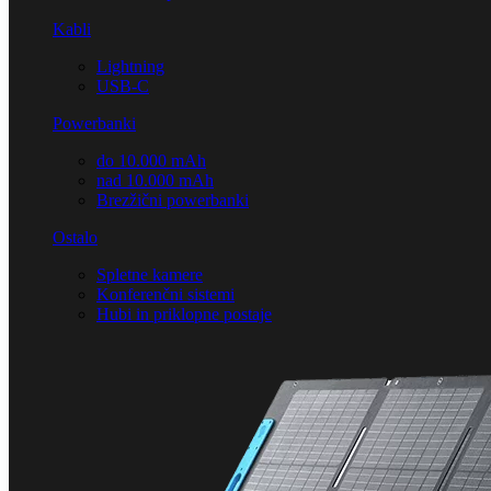
Kabli
Lightning
USB-C
Powerbanki
do 10.000 mAh
nad 10.000 mAh
Brezžični powerbanki
Ostalo
Spletne kamere
Konferenčni sistemi
Hubi in priklopne postaje