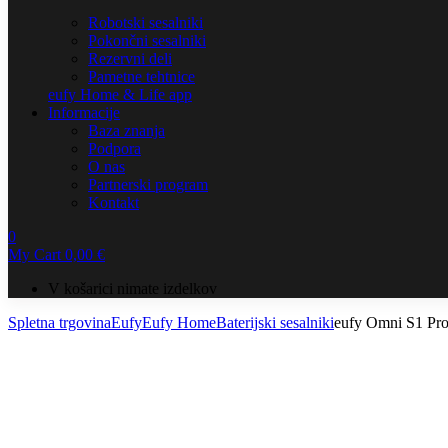
Robotski sesalniki
Pokončni sesalniki
Rezervni deli
Pametne tehtnice
eufy Home & Life app
Informacije
Baza znanja
Podpora
O nas
Partnerski program
Kontakt
0
My Cart
0,00
€
V košarici nimate izdelkov
Spletna trgovina
Eufy
Eufy Home
Baterijski sesalniki
eufy Omni S1 Pr