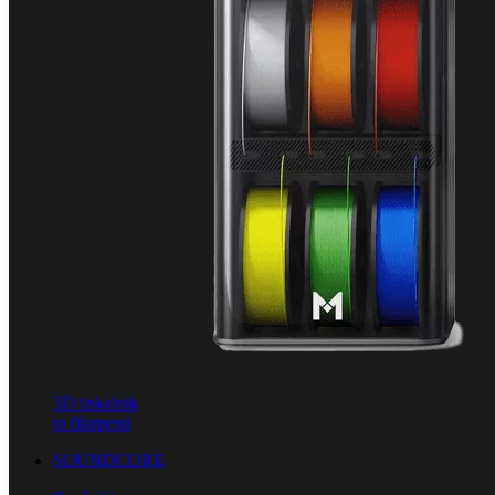
3D tiskalnik
in filamenti
SOUNDCORE