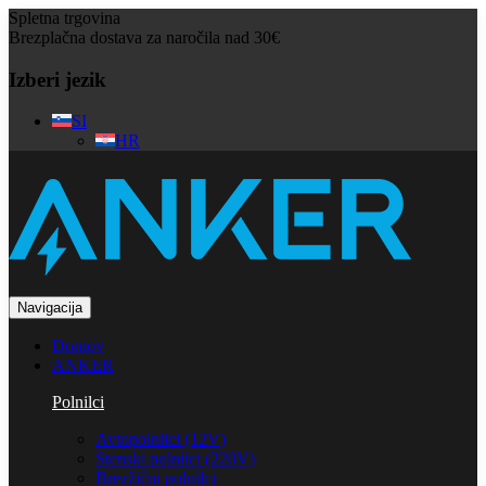
Spletna trgovina
Brezplačna dostava za naročila nad 30€
Izberi jezik
SI
HR
Navigacija
Domov
ANKER
Polnilci
Avtopolnilci (12V)
Stenski polnilci (220V)
Brezžični polnilci