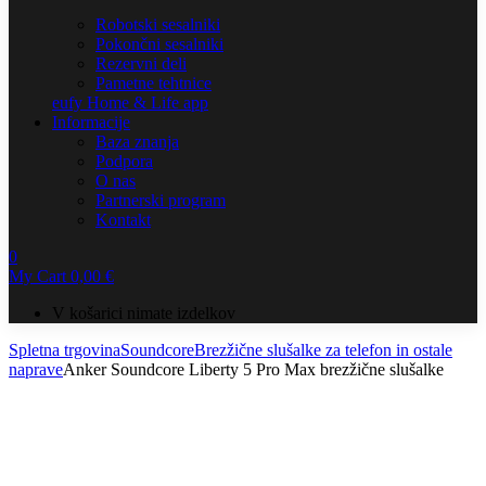
Robotski sesalniki
Pokončni sesalniki
Rezervni deli
Pametne tehtnice
eufy Home & Life app
Informacije
Baza znanja
Podpora
O nas
Partnerski program
Kontakt
0
My Cart
0,00
€
V košarici nimate izdelkov
Spletna trgovina
Soundcore
Brezžične slušalke za telefon in ostale
naprave
Anker Soundcore Liberty 5 Pro Max brezžične slušalke