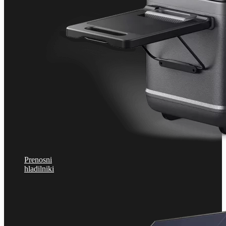
Prenosni
hladilniki