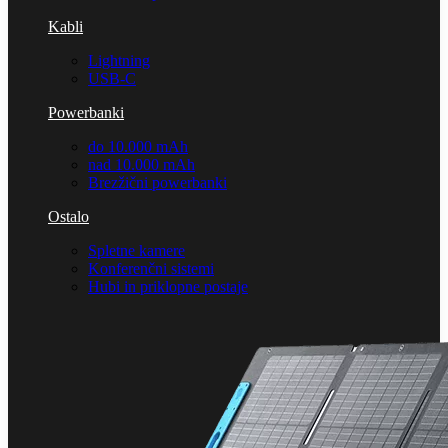
Kabli
Lightning
USB-C
Powerbanki
do 10.000 mAh
nad 10.000 mAh
Brezžični powerbanki
Ostalo
Spletne kamere
Konferenčni sistemi
Hubi in priklopne postaje