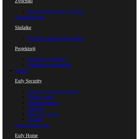
Zvočniki
Prenosni Bluetooth zvočniki
Soundcore app
Slušalke
Brezžične Bluetooth slušalke
Projektorji
Prenosni projektorji
Dodatki za projektorje
EUFY
Eufy Security
Zunanje varnostne kamere
Video zvonci
Alarmni sistemi
Senzorji
Notranje kamere
Dodatki
eufy Security app
Eufy Home