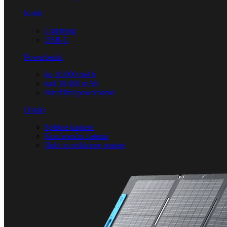
Kabli
Lightning
USB-C
Powerbanki
do 10.000 mAh
nad 10.000 mAh
Brezžični powerbanki
Ostalo
Spletne kamere
Konferenčni sistemi
Hubi in priklopne postaje