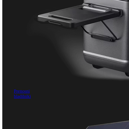
Prenosni
hladilniki