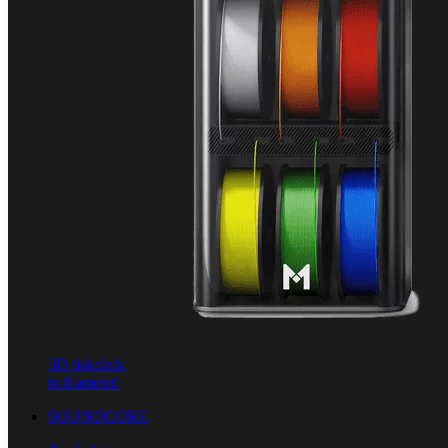
3D tiskalnik
in filamenti
SOUNDCORE