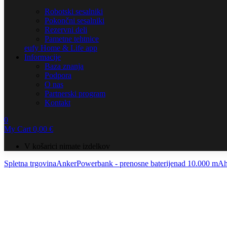
Robotski sesalniki
Pokončni sesalniki
Rezervni deli
Pametne tehtnice
eufy Home & Life app
Informacije
Baza znanja
Podpora
O nas
Partnerski program
Kontakt
0
My Cart
0,00
€
V košarici nimate izdelkov
Spletna trgovina
Anker
Powerbank - prenosne baterije
nad 10.000 mA