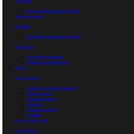
Zvočniki
Prenosni Bluetooth zvočniki
Soundcore app
Slušalke
Brezžične Bluetooth slušalke
Projektorji
Prenosni projektorji
Dodatki za projektorje
EUFY
Eufy Security
Zunanje varnostne kamere
Video zvonci
Alarmni sistemi
Senzorji
Notranje kamere
Dodatki
eufy Security app
Eufy Home