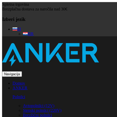
Spletna trgovina
Brezplačna dostava za naročila nad 30€
Izberi jezik
SI
HR
Navigacija
Domov
ANKER
Polnilci
Avtopolnilci (12V)
Stenski polnilci (220V)
Brezžični polnilci