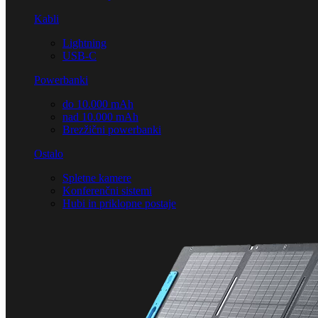
Kabli
Lightning
USB-C
Powerbanki
do 10.000 mAh
nad 10.000 mAh
Brezžični powerbanki
Ostalo
Spletne kamere
Konferenčni sistemi
Hubi in priklopne postaje