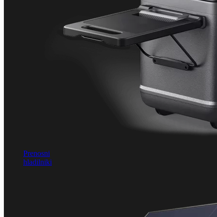
Prenosni
hladilniki