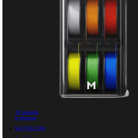
3D tiskalnik
in filamenti
SOUNDCORE