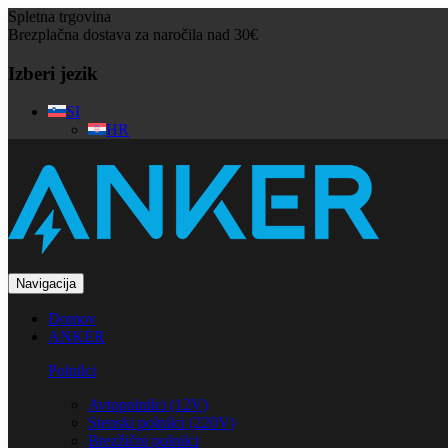
Spletna trgovina
Brezplačna dostava za naročila nad 30€
Izberi jezik
SI
HR
Navigacija
Domov
ANKER
Polnilci
Avtopolnilci (12V)
Stenski polnilci (220V)
Brezžični polnilci