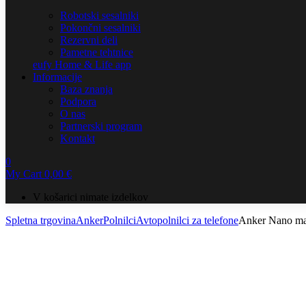
Robotski sesalniki
Pokončni sesalniki
Rezervni deli
Pametne tehtnice
eufy Home & Life app
Informacije
Baza znanja
Podpora
O nas
Partnerski program
Kontakt
0
My Cart
0,00
€
V košarici nimate izdelkov
Spletna trgovina
Anker
Polnilci
Avtopolnilci za telefone
Anker Nano mag