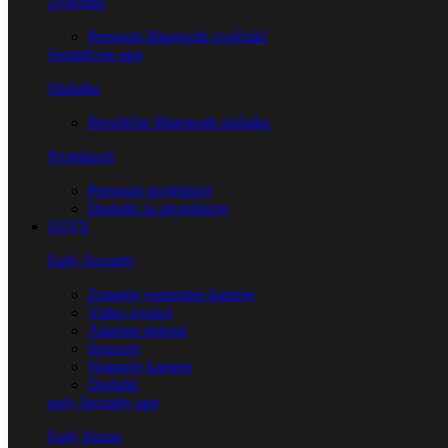
Zvočniki
Prenosni Bluetooth zvočniki
Soundcore app
Slušalke
Brezžične Bluetooth slušalke
Projektorji
Prenosni projektorji
Dodatki za projektorje
EUFY
Eufy Security
Zunanje varnostne kamere
Video zvonci
Alarmni sistemi
Senzorji
Notranje kamere
Dodatki
eufy Security app
Eufy Home