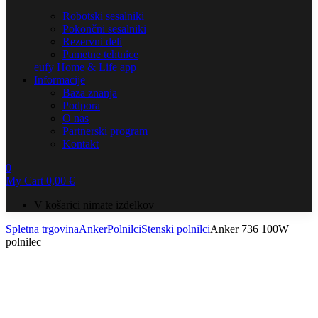
Robotski sesalniki
Pokončni sesalniki
Rezervni deli
Pametne tehtnice
eufy Home & Life app
Informacije
Baza znanja
Podpora
O nas
Partnerski program
Kontakt
0
My Cart
0,00
€
V košarici nimate izdelkov
Spletna trgovina
Anker
Polnilci
Stenski polnilci
Anker 736 100W
polnilec