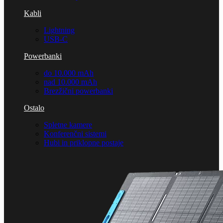
Kabli
Lightning
USB-C
Powerbanki
do 10.000 mAh
nad 10.000 mAh
Brezžični powerbanki
Ostalo
Spletne kamere
Konferenčni sistemi
Hubi in priklopne postaje