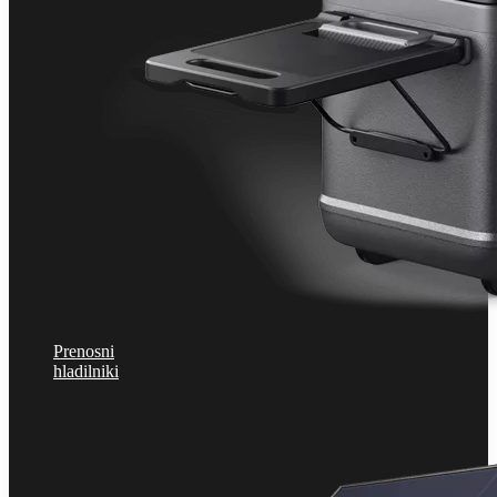
Prenosni
hladilniki