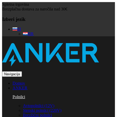
Spletna trgovina
Brezplačna dostava za naročila nad 30€
Izberi jezik
SI
HR
Navigacija
Domov
ANKER
Polnilci
Avtopolnilci (12V)
Stenski polnilci (220V)
Brezžični polnilci