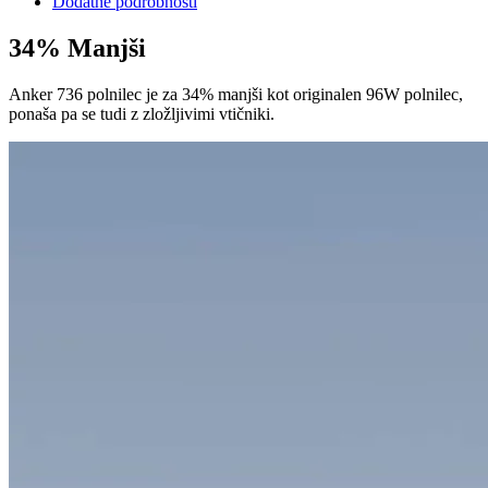
Dodatne podrobnosti
34% Manjši
Anker 736 polnilec je za 34% manjši kot originalen 96W polnilec,
ponaša pa se tudi z zložljivimi vtičniki.