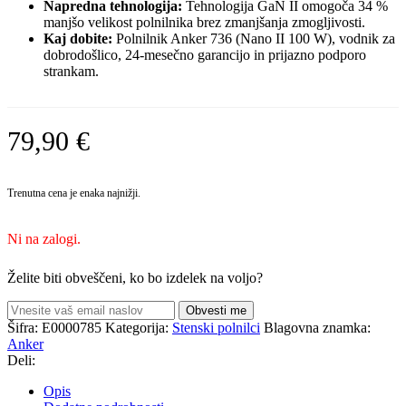
Napredna tehnologija:
Tehnologija GaN II omogoča 34 %
manjšo velikost polnilnika brez zmanjšanja zmogljivosti.
Kaj dobite:
Polnilnik Anker 736 (Nano II 100 W), vodnik za
dobrodošlico, 24-mesečno garancijo in prijazno podporo
strankam.
79,90
€
Trenutna cena je enaka najnižji.
Ni na zalogi.
Želite biti obveščeni, ko bo izdelek na voljo?
Obvesti me
Šifra:
E0000785
Kategorija:
Stenski polnilci
Blagovna znamka:
Anker
Deli:
Opis