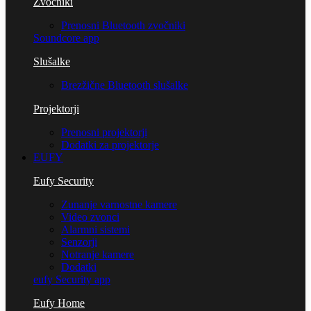
Zvočniki
Prenosni Bluetooth zvočniki
Soundcore app
Slušalke
Brezžične Bluetooth slušalke
Projektorji
Prenosni projektorji
Dodatki za projektorje
EUFY
Eufy Security
Zunanje varnostne kamere
Video zvonci
Alarmni sistemi
Senzorji
Notranje kamere
Dodatki
eufy Security app
Eufy Home