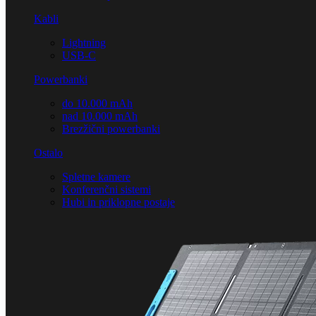
Kabli
Lightning
USB-C
Powerbanki
do 10.000 mAh
nad 10.000 mAh
Brezžični powerbanki
Ostalo
Spletne kamere
Konferenčni sistemi
Hubi in priklopne postaje