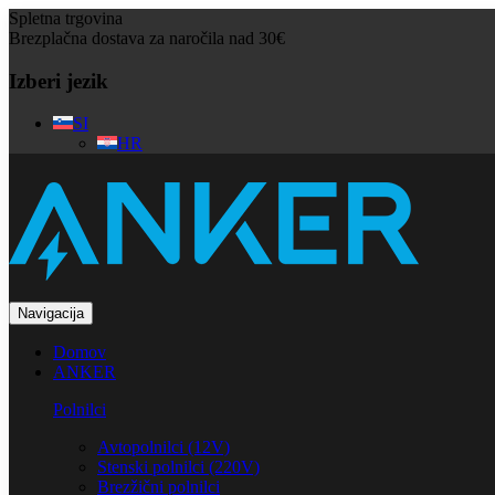
Spletna trgovina
Brezplačna dostava za naročila nad 30€
Izberi jezik
SI
HR
Navigacija
Domov
ANKER
Polnilci
Avtopolnilci (12V)
Stenski polnilci (220V)
Brezžični polnilci