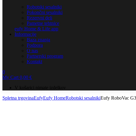
Robotski sesalniki
Pokončni sesalniki
Rezervni deli
Pametne tehtnice
eufy Home & Life app
Informacije
Baza znanja
Podpora
O nas
Partnerski program
Kontakt
0
My Cart
0,00
€
V košarici nimate izdelkov
Spletna trgovina
Eufy
Eufy Home
Robotski sesalniki
Eufy RoboVac G3