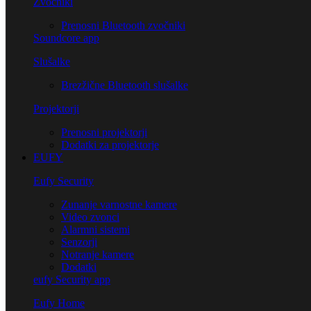
Zvočniki
Prenosni Bluetooth zvočniki
Soundcore app
Slušalke
Brezžične Bluetooth slušalke
Projektorji
Prenosni projektorji
Dodatki za projektorje
EUFY
Eufy Security
Zunanje varnostne kamere
Video zvonci
Alarmni sistemi
Senzorji
Notranje kamere
Dodatki
eufy Security app
Eufy Home