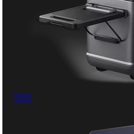
Prenosni
hladilniki