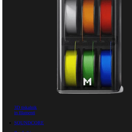
3D tiskalnik
in filamenti
SOUNDCORE